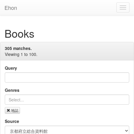
Ehon
Toggl
Navig
Books
305 matches.
Viewing 1 to 100.
Query
Genres
地誌
Source