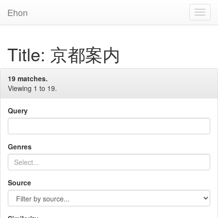
Ehon
Toggl
Navig
Title: 京都案内
19 matches.
Viewing 1 to 19.
Query
Genres
Source