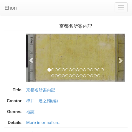
Ehon
Toggl
Navig
京都名所案内記
Previous
Nex
Title
京都名所案内記
Creator
樺井 達之輔(編)
Genres
地誌
Details
More information...