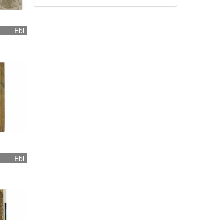
Ebi
Ebi