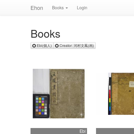
Ehon
Books
Login
Books
Remove Ebi(個人)
Remove Creator: 河村
Ebi(個人)
Creator: 河村文鳳(画)
Ebi