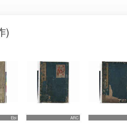
作)
Ebi
ARC