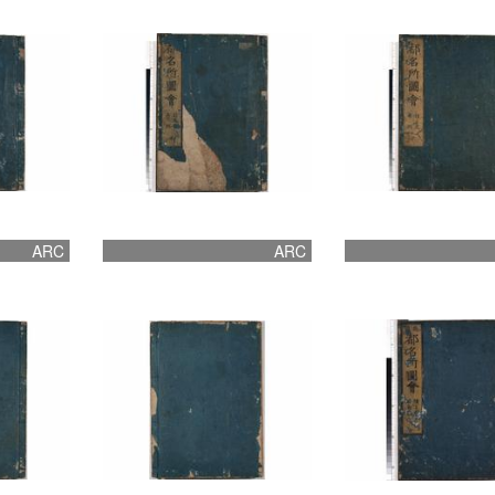
ARC
ARC