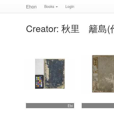
Ehon
Books
Login
Creator: 秋里 籬島(
Ebi