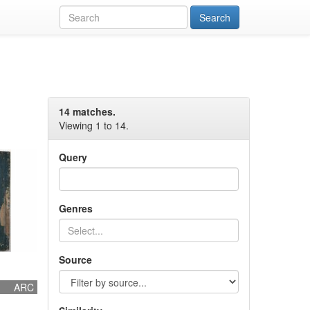
14 matches.
Viewing 1 to 14.
Query
Genres
Source
ARC