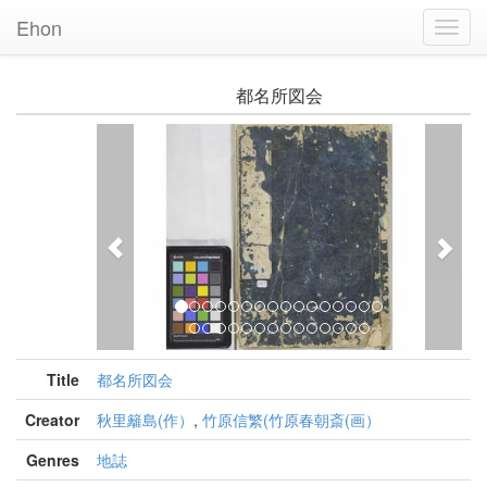
Ehon
Toggl
Navig
都名所図会
Previous
Nex
Title
都名所図会
Creator
秋里籬島(作）
,
竹原信繁(竹原春朝斎(画）
Genres
地誌