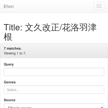
Ehon
Toggl
Navig
Title: 文久改正/花洛羽津
根
7 matches.
Viewing 1 to 7.
Query
Genres
Source