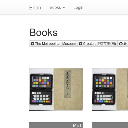
Ehon
Books
Login
Books
Remove The Metropolitan Muse
Remove
The Metropolitan Museum
Creator: 渓斎英泉(画)
春
MET