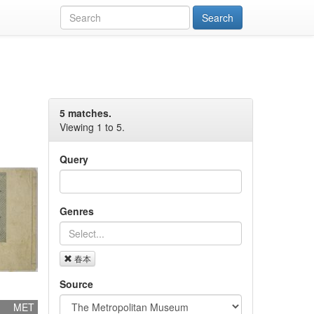
5 matches.
Viewing 1 to 5.
Query
Genres
春本
Source
MET