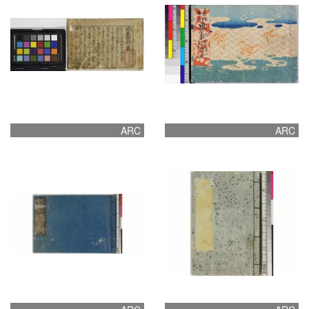
ARC
ARC