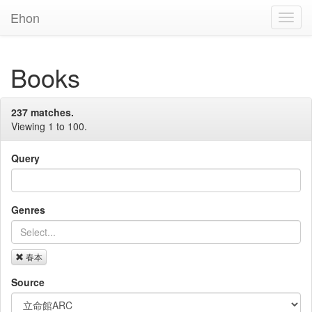
Ehon
Toggl
Navig
Books
237 matches.
Viewing 1 to 100.
Query
Genres
春本
Source