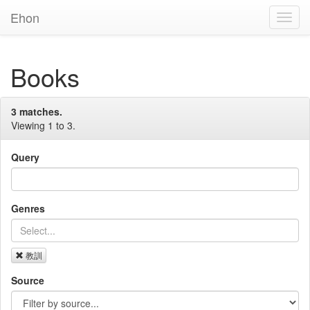
Ehon
Toggl
Navig
Books
3 matches.
Viewing 1 to 3.
Query
Genres
教訓
Source