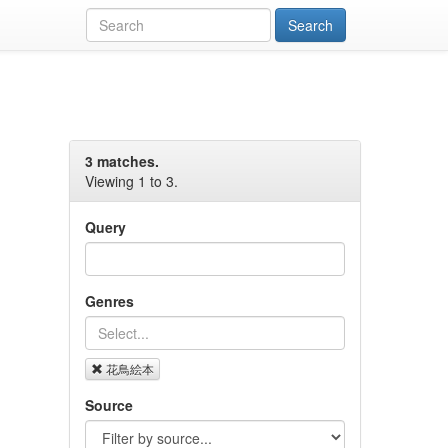
3 matches.
Viewing 1 to 3.
Query
Genres
花鳥絵本
Source