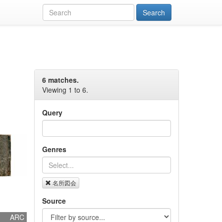
6 matches.
Viewing 1 to 6.
Query
Genres
名所図会
Source
ARC