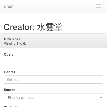
Ehon
Toggl
Navig
Creator: 水雲堂
6 matches.
Viewing 1 to 6.
Query
Genres
Source