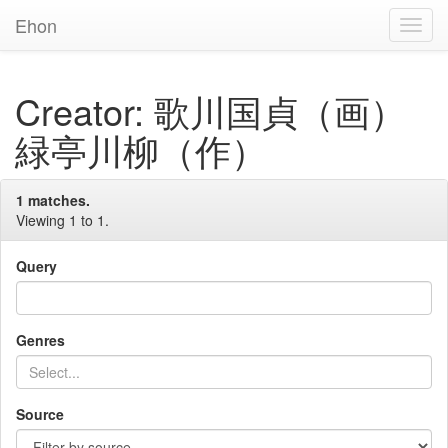
Ehon
Toggl
Navig
Creator: 歌川国貞（画）
緑亭川柳（作）
1 matches.
Viewing 1 to 1.
Query
Genres
Source