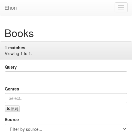
Ehon
Toggl
Navig
Books
1 matches.
Viewing 1 to 1.
Query
Genres
演劇
Source