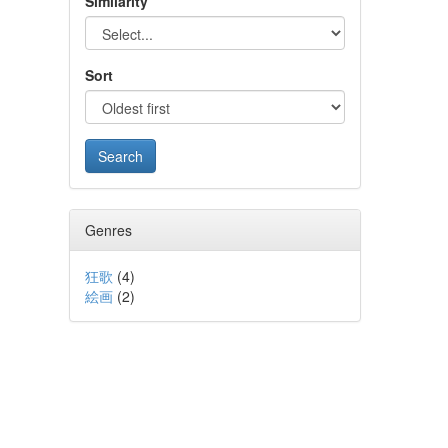
Similarity
Sort
Genres
狂歌
(
4
)
絵画
(
2
)