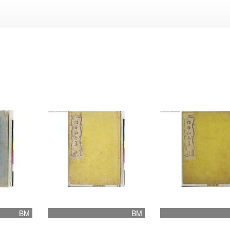
）
BM
BM