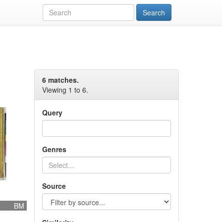
6 matches.
Viewing 1 to 6.
Query
Genres
Source
BM