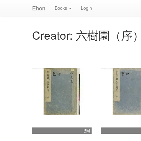
Ehon
Books
Login
Creator: 六樹園（序
BM