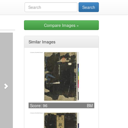
Compare Images
»
Next
Similar Images
Score: 96
BM