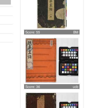
Score: 55
BM
Score: 36
ucb