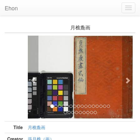
Ehon
Toggl
Navig
月樵麁画
Previous
Nex
Title
月樵麁画
Creator
張月樵（画）