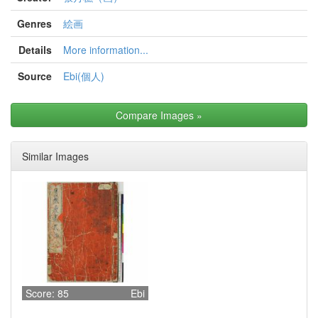
Genres
絵画
Details
More information...
Source
Ebi(個人)
Compare Images
»
Similar Images
Score: 85
Ebi