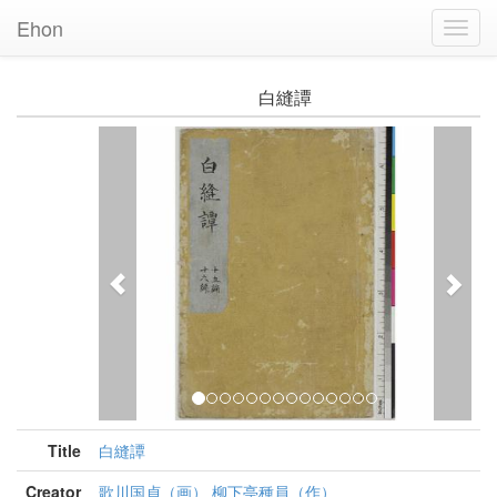
Ehon
Toggl
Navig
白縫譚
Previous
Nex
Title
白縫譚
Creator
歌川国貞（画） 柳下亭種員（作）