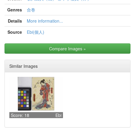
Genres
合巻
Details
More information...
Source
Ebi(個人)
Compare Images
»
Similar Images
Score: 18
Ebi