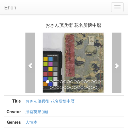
Ehon
Toggl
Navig
おさん茂兵衛 花名所懐中暦
Previous
Nex
Title
おさん茂兵衛 花名所懐中暦
Creator
渓斎英泉(画)
Genres
人情本