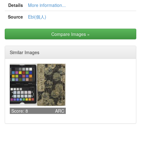
Details
More information...
Source
Ebi(個人)
Compare Images
»
Similar Images
Score: 8
ARC