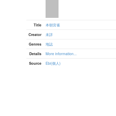
Title
本朝宮雀
Creator
未詳
Genres
地誌
Details
More information...
Source
Ebi(個人)