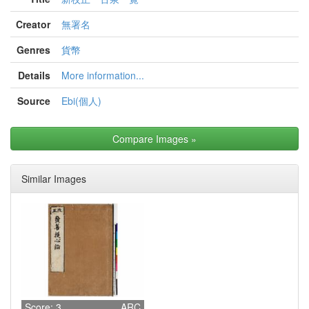
Creator
無署名
Genres
貨幣
Details
More information...
Source
Ebi(個人)
Compare Images
»
Similar Images
Score: 3
ARC