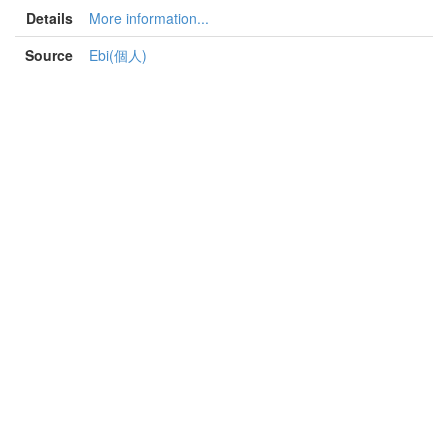
Details
More information...
Source
Ebi(個人)