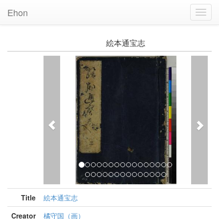
Ehon
Toggl
Navig
絵本通宝志
Previous
Nex
Title
絵本通宝志
Creator
橘守国（画）