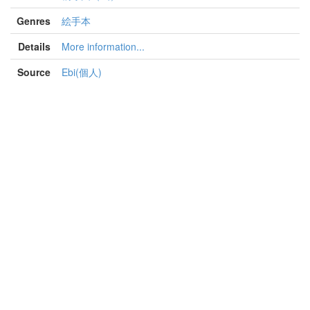
Genres
絵手本
Details
More information...
Source
Ebi(個人)