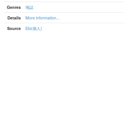
Genres
地誌
Details
More information...
Source
Ebi(個人)