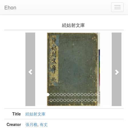
Ehon
Toggl
Navig
続姑射文庫
Previous
Nex
Title
続姑射文庫
Creator
張月樵
,
有丈