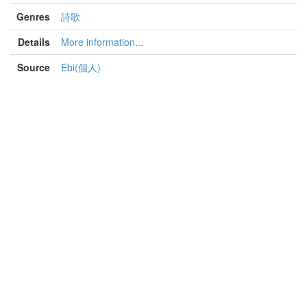
Genres
詩歌
Details
More information...
Source
Ebi(個人)