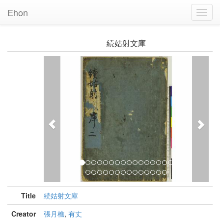
Ehon
Toggl
Navig
続姑射文庫
Previous
Nex
Title
続姑射文庫
Creator
張月樵
,
有丈