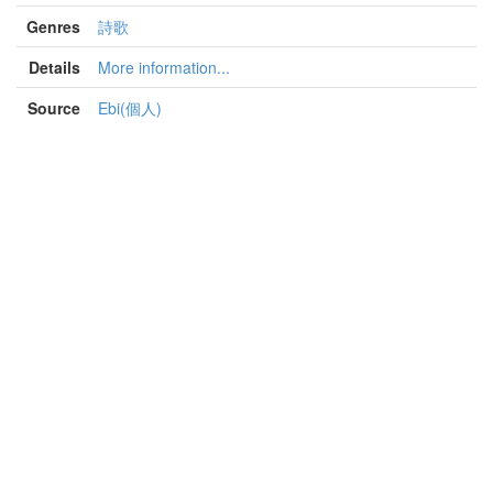
Genres
詩歌
Details
More information...
Source
Ebi(個人)