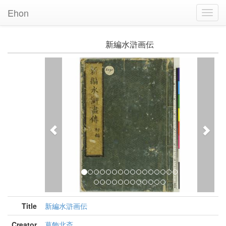
Ehon
Toggl
Navig
新編水滸画伝
Previous
Nex
Title
新編水滸画伝
Creator
葛飾北斎