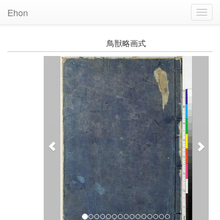
Ehon
Toggl
Navig
鳥獣略画式
Previous
Nex