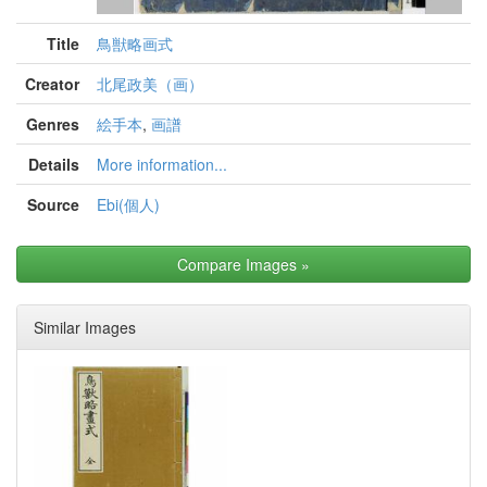
Title
鳥獣略画式
Creator
北尾政美（画）
Genres
絵手本
,
画譜
Details
More information...
Source
Ebi(個人)
Compare Images
»
Similar Images