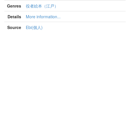
Genres
役者絵本（江戸）
Details
More information...
Source
Ebi(個人)