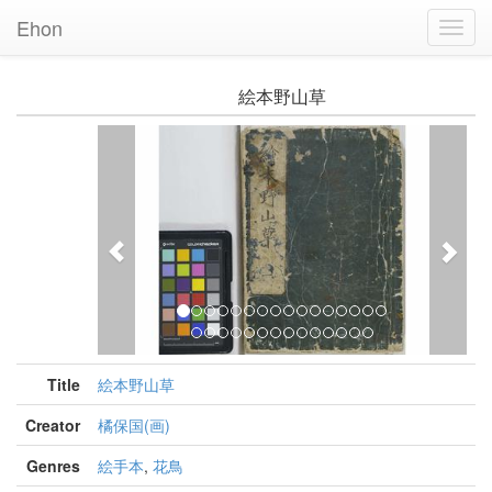
Ehon
Toggl
Navig
絵本野山草
Previous
Nex
Title
絵本野山草
Creator
橘保国(画)
Genres
絵手本
,
花鳥