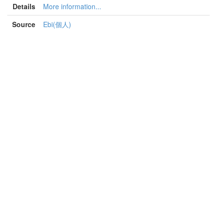
Details
More information...
Source
Ebi(個人)