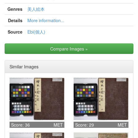
Genres
美人絵本
Details
More information...
Source
Ebi(個人)
Compare Images
»
Similar Images
Score: 36
MET
Score: 29
MET