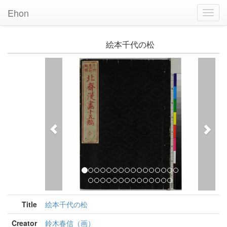
Ehon
Toggl
Navig
絵本千代の松
Previous
Nex
Title
絵本千代の松
Creator
鈴木春信（画）