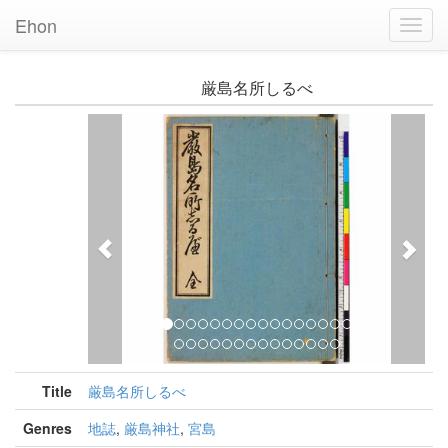
Ehon
Toggl
Navig
厳島名所しるべ
Previous
Nex
Title
厳島名所しるべ
Genres
地誌
,
厳島神社
,
宮島