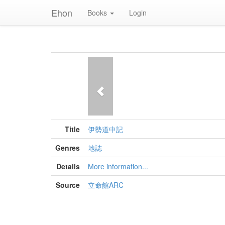
Ehon
Books
Login
Previous
Title
伊勢道中記
Genres
地誌
Details
More information...
Source
立命館ARC