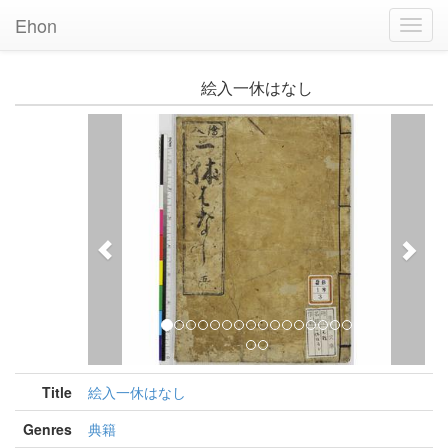
Ehon
Toggl
Navig
絵入一休はなし
Previous
Nex
Title
絵入一休はなし
Genres
典籍