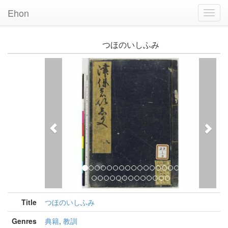
Ehon
Toggl
Navig
つほのいしふみ
Previous
Nex
Title
つほのいしふみ
Genres
典籍
,
教訓