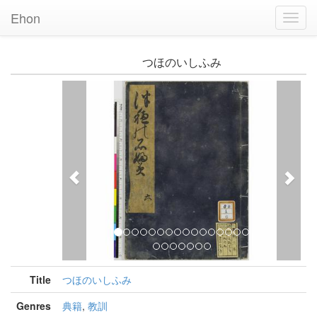
Ehon
Toggl
Navig
つほのいしふみ
Previous
Nex
Title
つほのいしふみ
Genres
典籍
,
教訓