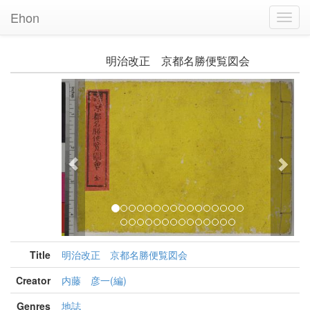
Ehon
Toggl
Navig
明治改正 京都名勝便覧図会
Previous
Nex
Title
明治改正 京都名勝便覧図会
Creator
内藤 彦一(編)
Genres
地誌