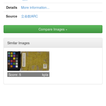
Details
More information...
Source
立命館ARC
Compare Images
»
Similar Images
Score: 5
kpla