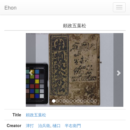
Ehon
Toggl
Navig
頼政五葉松
Previous
Nex
Title
頼政五葉松
Creator
津打 治兵衛
,
樋口 半右衛門