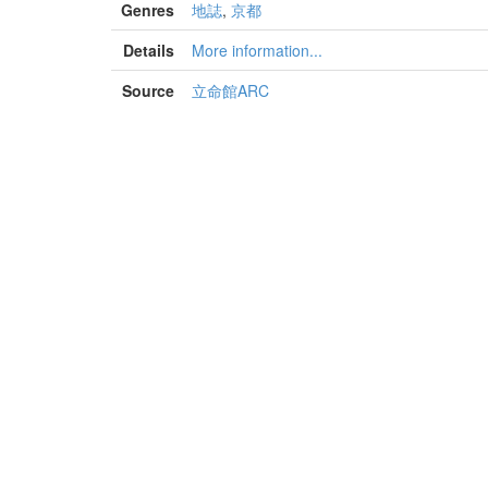
Genres
地誌
,
京都
Details
More information...
Source
立命館ARC